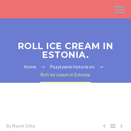
ROLL ICE CREAM IN
ESTONIA.
Home
Pozytywne historie en
Roll ice cream in Estonia.



By Marek Silka