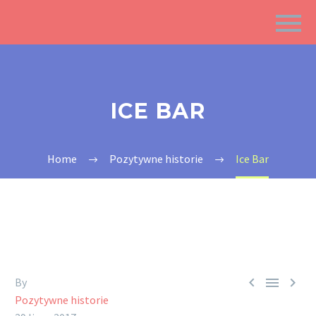
ICE BAR
Home
Pozytywne historie
Ice Bar



By
Pozytywne historie