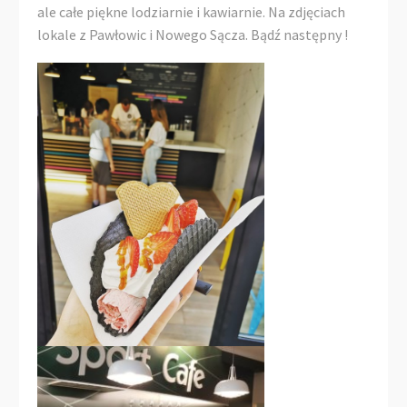
ale całe piękne lodziarnie i kawiarnie. Na zdjęciach
lokale z Pawłowic i Nowego Sącza. Bądź następny !