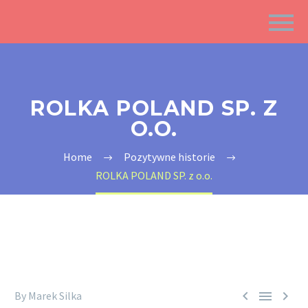
ROLKA POLAND SP. Z
O.O.
Home
Pozytywne historie
ROLKA POLAND SP. z o.o.



By Marek Silka